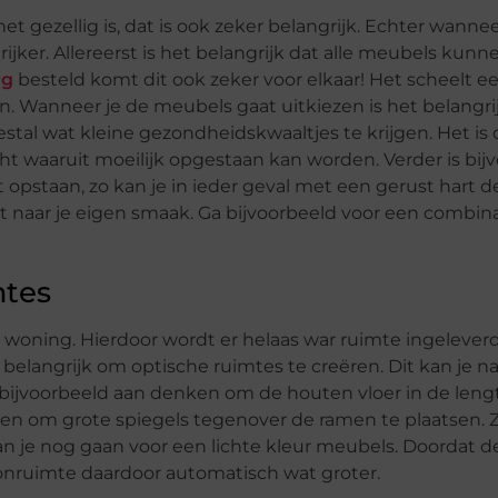
het gezellig is, dat is ook zeker belangrijk. Echter wann
ijker. Allereerst is het belangrijk dat alle meubels kun
rg
besteld komt dit ook zeker voor elkaar! Het scheelt 
gen. Wanneer je de meubels gaat uitkiezen is het belangri
al wat kleine gezondheidskwaaltjes te krijgen. Het is
ht waaruit moeilijk opgestaan kan worden. Verder is bij
t opstaan, zo kan je in ieder geval met een gerust hart 
richt naar je eigen smaak. Ga bijvoorbeeld voor een comb
mtes
oning. Hierdoor wordt er helaas war ruimte ingeleverd w
belangrijk om optische ruimtes te creëren. Dit kan je na
r bijvoorbeeld aan denken om de houten vloer in de leng
zen om grote spiegels tegenover de ramen te plaatsen. Z
 kan je nog gaan voor een lichte kleur meubels. Doordat
woonruimte daardoor automatisch wat groter.