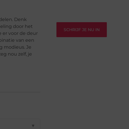
verbinden – ze verdienen het om
gehoord te worden!
delen. Denk
deling door het
SCHRIJF JE NU IN
e er voor de deur
mbinatie van een
g modieus. Je
eg nou zelf, je
▼