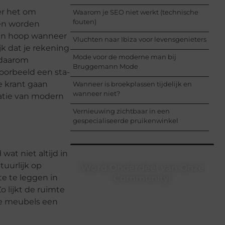
eer het om
Waarom je SEO niet werkt (technische
fouten)
nen worden
een hoop wanneer
Vluchten naar Ibiza voor levensgenieters
jk dat je rekening
Mode voor de moderne man bij
 daarom
Bruggemann Mode
voorbeeld een sta-
de krant gaan
Wanneer is broekplassen tijdelijk en
wanneer niet?
inatie van modern
Vernieuwing zichtbaar in een
gespecialiseerde pruikenwinkel
at niet altijd in
tuurlijk op
Word Onderdeel van Onze
te te leggen in
Community!
o lijkt de ruimte
Registreer je vandaag nog en begin
 de meubels een
met het delen van jouw unieke
perspectief. Jouw woorden kunnen
informeren, inspireren, vermaken en