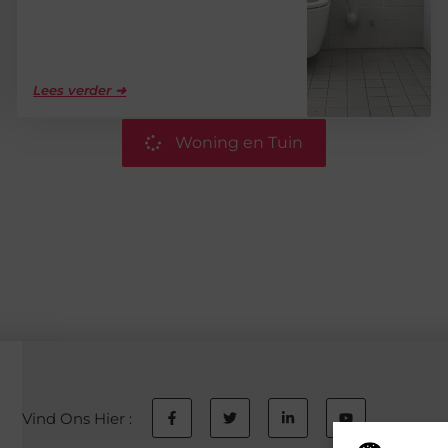
Lees verder ➜
Woning en Tuin
Vind Ons Hier :