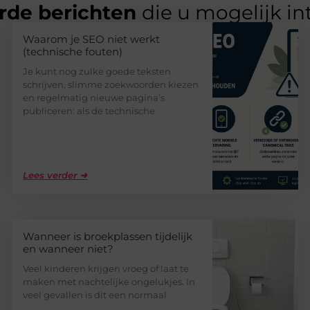
rde berichten
die u mogelijk in
Waarom je SEO niet werkt
(technische fouten)
Je kunt nog zulke goede teksten
schrijven, slimme zoekwoorden kiezen
en regelmatig nieuwe pagina’s
publiceren: als de technische
Lees verder ➜
Wanneer is broekplassen tijdelijk
en wanneer niet?
Veel kinderen krijgen vroeg of laat te
maken met nachtelijke ongelukjes. In
veel gevallen is dit een normaal