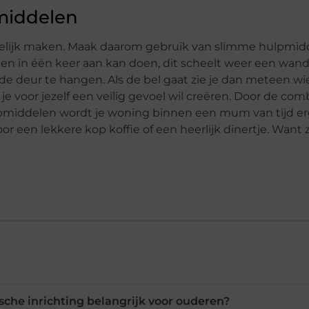
middelen
kelijk maken. Maak daarom gebruik van slimme hulpmid
chten in één keer aan kan doen, dit scheelt weer een wan
 de deur te hangen. Als de bel gaat zie je dan meteen wi
 je voor jezelf een veilig gevoel wil creëren. Door de co
lpmiddelen wordt je woning binnen een mum van tijd er
r een lekkere kop koffie of een heerlijk dinertje. Want z
sche inrichting belangrijk voor ouderen?