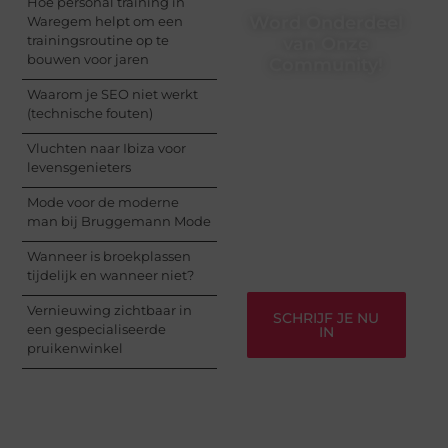
Hoe personal training in
Word Onderdeel
Waregem helpt om een
trainingsroutine op te
van Onze
bouwen voor jaren
Community!
Waarom je SEO niet werkt
Registreer je vandaag
(technische fouten)
nog en begin met het
delen van jouw unieke
Vluchten naar Ibiza voor
perspectief. Jouw
levensgenieters
woorden kunnen
informeren, inspireren,
Mode voor de moderne
vermaken en verbinden
man bij Bruggemann Mode
– ze verdienen het om
gehoord te worden!
Wanneer is broekplassen
tijdelijk en wanneer niet?
Vernieuwing zichtbaar in
SCHRIJF JE NU
een gespecialiseerde
IN
pruikenwinkel