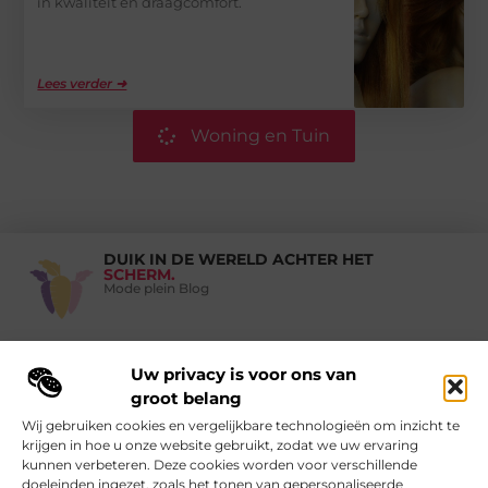
in kwaliteit en draagcomfort.
Lees verder ➜
Woning en Tuin
DUIK IN DE WERELD ACHTER HET
SCHERM.
Mode plein Blog
Uw privacy is voor ons van
Vind Ons Hier :
groot belang
Wij gebruiken cookies en vergelijkbare technologieën om inzicht te
krijgen in hoe u onze website gebruikt, zodat we uw ervaring
kunnen verbeteren. Deze cookies worden voor verschillende
doeleinden ingezet, zoals het tonen van gepersonaliseerde