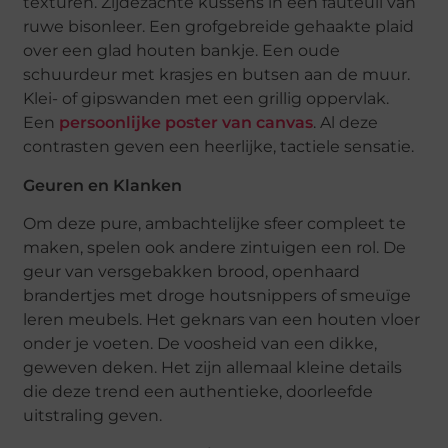
texturen. Zijdezachte kussens in een fauteuil van
ruwe bisonleer. Een grofgebreide gehaakte plaid
over een glad houten bankje. Een oude
schuurdeur met krasjes en butsen aan de muur.
Klei- of gipswanden met een grillig oppervlak.
Een
persoonlijke poster van canvas
. Al deze
contrasten geven een heerlijke, tactiele sensatie.
Geuren en Klanken
Om deze pure, ambachtelijke sfeer compleet te
maken, spelen ook andere zintuigen een rol. De
geur van versgebakken brood, openhaard
brandertjes met droge houtsnippers of smeuïge
leren meubels. Het geknars van een houten vloer
onder je voeten. De voosheid van een dikke,
geweven deken. Het zijn allemaal kleine details
die deze trend een authentieke, doorleefde
uitstraling geven.