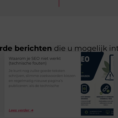
rde berichten
die u mogelijk in
Waarom je SEO niet werkt
(technische fouten)
Je kunt nog zulke goede teksten
schrijven, slimme zoekwoorden kiezen
en regelmatig nieuwe pagina’s
publiceren: als de technische
Lees verder ➜