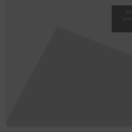
Kli
acce