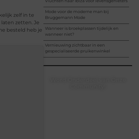
Vluchten naar Ibiza voor levensgenieters
Mode voor de moderne man bij
lijk zelf in te
Bruggemann Mode
 laten zetten. Je
Wanneer is broekplassen tijdelijk en
ine besteld heb je
wanneer niet?
Vernieuwing zichtbaar in een
gespecialiseerde pruikenwinkel
Word Onderdeel van Onze
Community!
Registreer je vandaag nog en begin
met het delen van jouw unieke
perspectief. Jouw woorden kunnen
informeren, inspireren, vermaken en
verbinden – ze verdienen het om
gehoord te worden!