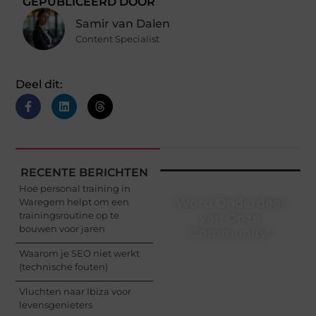
GEPUBLICEERD DOOR
Samir van Dalen
Content Specialist
Deel dit:
RECENTE BERICHTEN
Hoe personal training in
Word Onderdeel
Waregem helpt om een
trainingsroutine op te
van Onze
bouwen voor jaren
Community!
Waarom je SEO niet werkt
Registreer je vandaag
(technische fouten)
nog en begin met het
delen van jouw unieke
Vluchten naar Ibiza voor
perspectief. Jouw
levensgenieters
woorden kunnen