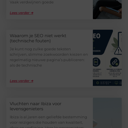
Vaak verdwijnen goede
Lees verder ➜
Waarom je SEO niet werkt
(technische fouten)
Je kunt nog zulke goede teksten
schrijven, slimme zoekwoorden kiezen en
regelmatig nieuwe pagina’s publiceren:
als de technische
Lees verder ➜
Vluchten naar Ibiza voor
levensgenieters
Ibiza is al jaren een geliefde bestemming
voor reizigers die houden van kwaliteit,
sfeer en verfijning. Voor levensgenieters