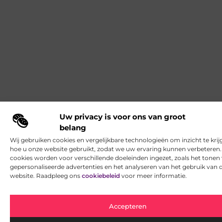
Uw privacy is voor ons van groot
belang
Wij gebruiken cookies en vergelijkbare technologieën om inzicht te krij
hoe u onze website gebruikt, zodat we uw ervaring kunnen verbeteren
cookies worden voor verschillende doeleinden ingezet, zoals het tonen
gepersonaliseerde advertenties en het analyseren van het gebruik van 
website. Raadpleeg ons
cookiebeleid
voor meer informatie.
Accepteren