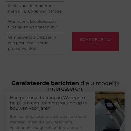
informeren, inspireren,
Mode voor de moderne
vermaken en verbinden
man bij Bruggemann Mode
– ze verdienen het om
gehoord te worden!
Wanneer is broekplassen
tijdelijk en wanneer niet?
Vernieuwing zichtbaar in
SCHRIJF JE NU
een gespecialiseerde
IN
pruikenwinkel
Gerelateerde berichten
die u mogelijk
interesseren.
Hoe personal training in Waregem
helpt om een trainingsroutine op te
bouwen voor jaren
Een trainingsroutine opstarten lukt veel
mensen, maar die ook jarenlang
volhouden vraagt een andere aanpak.