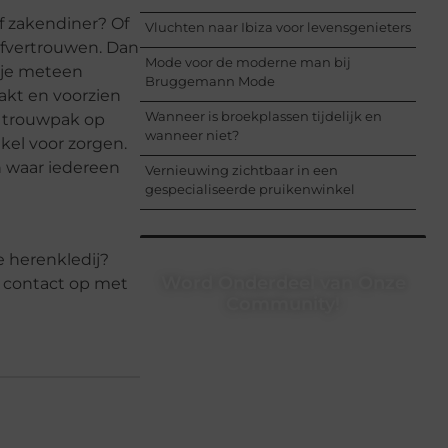
f zakendiner? Of
Vluchten naar Ibiza voor levensgenieters
lfvertrouwen. Dan
Mode voor de moderne man bij
l je meteen
Bruggemann Mode
kt en voorzien
Wanneer is broekplassen tijdelijk en
en trouwpak op
wanneer niet?
nkel voor zorgen.
n waar iedereen
Vernieuwing zichtbaar in een
gespecialiseerde pruikenwinkel
e herenkledij?
Word Onderdeel van Onze
m contact op met
Community!
Registreer je vandaag nog en begin
met het delen van jouw unieke
perspectief. Jouw woorden kunnen
informeren, inspireren, vermaken en
verbinden – ze verdienen het om
gehoord te worden!