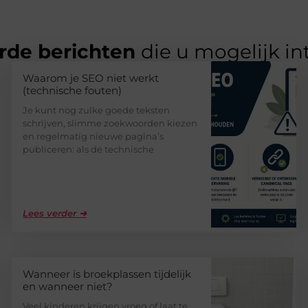
rde berichten
die u mogelijk in
Waarom je SEO niet werkt
(technische fouten)
Je kunt nog zulke goede teksten
schrijven, slimme zoekwoorden kiezen
en regelmatig nieuwe pagina’s
publiceren: als de technische
Lees verder ➜
Wanneer is broekplassen tijdelijk
en wanneer niet?
Veel kinderen krijgen vroeg of laat te