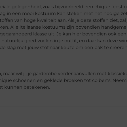
ale gelegenheid, zoals bijvoorbeeld een chique feest o
e dag in een mooi kostuum kan steken met het nodige ze
toffen van hoge kwaliteit aan. Als je deze stoffen ziet, za
n. Alle Italiaanse kostuums zijn bovendien handgemaa
je gegarandeerd klasse uit. Je kan hier bovendien ook e
 natuurlijk goed voelen in je outfit, en daar kan deze wi
n de slag met jouw stof naar keuze om een pak te creëre
 maar wil jij je garderobe verder aanvullen met klassiek
 chique schoenen en geklede broeken tot colberts. Nee
ast kunnen betekenen.