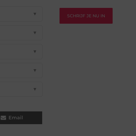
▼
SCHRIJF JE NU IN
▼
▼
▼
▼
Email