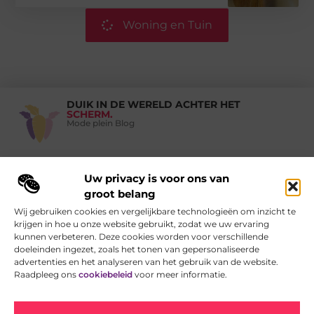
Woning en Tuin
DUIK IN DE WERELD ACHTER HET
SCHERM.
Mode plein Blog
Uw privacy is voor ons van
Vind Ons Hier :
groot belang
Wij gebruiken cookies en vergelijkbare technologieën om inzicht te
krijgen in hoe u onze website gebruikt, zodat we uw ervaring
kunnen verbeteren. Deze cookies worden voor verschillende
doeleinden ingezet, zoals het tonen van gepersonaliseerde
Beroemdheden
Uit de Media
Partners
Over ons
Ons team
advertenties en het analyseren van het gebruik van de website.
Raadpleeg ons
cookiebeleid
voor meer informatie.
Contact
Auteur worden
Website index
Cookiebeleid (EU)
Kwaliteit Backlinks Kopen: Zo Vergroot je de Autoriteit van je Website