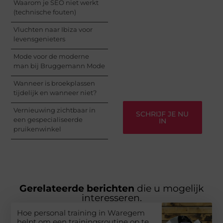
Waarom je SEO niet werkt
Registreer je vandaag
(technische fouten)
nog en begin met het
delen van jouw unieke
Vluchten naar Ibiza voor
perspectief. Jouw
levensgenieters
woorden kunnen
informeren, inspireren,
Mode voor de moderne
vermaken en verbinden
man bij Bruggemann Mode
– ze verdienen het om
gehoord te worden!
Wanneer is broekplassen
tijdelijk en wanneer niet?
Vernieuwing zichtbaar in
SCHRIJF JE NU
een gespecialiseerde
IN
pruikenwinkel
Gerelateerde berichten
die u mogelijk
interesseren.
Hoe personal training in Waregem
helpt om een trainingsroutine op te