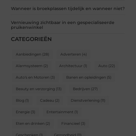
Wanneer is broekplassen tijdelijk en wanneer niet?
Vernieuwing zichtbaar in een gespecialiseerde
pruikenwinkel
CATEGORIEËN
Aanbiedingen
(28)
Adverteren
(4)
Alarmsysteem
(2)
Architectuur
(1)
Auto
(22)
Auto's en Motoren
(3)
Banen en opleidingen
(5)
Beauty en verzorging
(13)
Bedrijven
(27)
Blog
(1)
Cadeau
(2)
Dienstverlening
(11)
Energie
(3)
Entertainment
(1)
Eten en drinken
(2)
Financieel
(3)
Geschenken
(1)
Gezondheid
(11)