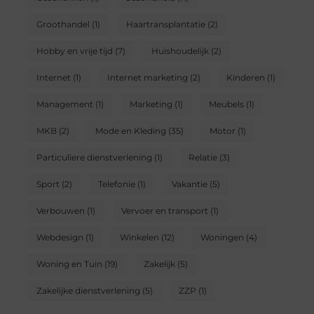
Groothandel
(1)
Haartransplantatie
(2)
Hobby en vrije tijd
(7)
Huishoudelijk
(2)
Internet
(1)
Internet marketing
(2)
Kinderen
(1)
Management
(1)
Marketing
(1)
Meubels
(1)
MKB
(2)
Mode en Kleding
(35)
Motor
(1)
Particuliere dienstverlening
(1)
Relatie
(3)
Sport
(2)
Telefonie
(1)
Vakantie
(5)
Verbouwen
(1)
Vervoer en transport
(1)
Webdesign
(1)
Winkelen
(12)
Woningen
(4)
Woning en Tuin
(19)
Zakelijk
(5)
Zakelijke dienstverlening
(5)
ZZP
(1)