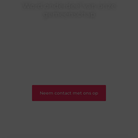
Word onderdeel van onze
gemeenschap
Wij zijn een veelzijdig blogplatform dat
toegankelijk is voor iedereen – of je nu een passie
hebt voor schrijven, lezen of beide. Onze algemene
blog biedt een podium voor diverse onderwerpen
en persoonlijke verhalen.
❝
Word onderdeel van onze community en
draag bij aan een inspirerende plek waar ideeën
tot leven komen en gedeeld worden.
❞
Neem contact met ons op