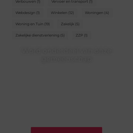
Verbouwen
(1)
Vervoer en transport
(1)
Webdesign
(1)
Winkelen
(12)
Woningen
(4)
Woning en Tuin
(19)
Zakelijk
(5)
Zakelijke dienstverlening
(5)
ZZP
(1)
Word onderdeel van onze
gemeenschap
Wij zijn een veelzijdig blogplatform dat
toegankelijk is voor iedereen – of je nu een passie
hebt voor schrijven, lezen of beide. Onze algemene
blog biedt een podium voor diverse onderwerpen
en persoonlijke verhalen.
❝
Word onderdeel van onze community en
draag bij aan een inspirerende plek waar ideeën
tot leven komen en gedeeld worden.
❞