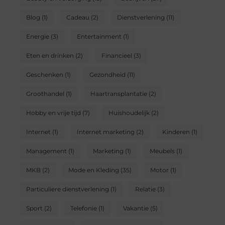
Blog
(1)
Cadeau
(2)
Dienstverlening
(11)
Energie
(3)
Entertainment
(1)
Eten en drinken
(2)
Financieel
(3)
Geschenken
(1)
Gezondheid
(11)
Groothandel
(1)
Haartransplantatie
(2)
Hobby en vrije tijd
(7)
Huishoudelijk
(2)
Internet
(1)
Internet marketing
(2)
Kinderen
(1)
Management
(1)
Marketing
(1)
Meubels
(1)
MKB
(2)
Mode en Kleding
(35)
Motor
(1)
Particuliere dienstverlening
(1)
Relatie
(3)
Sport
(2)
Telefonie
(1)
Vakantie
(5)