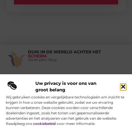
DUIK IN DE WERELD ACHTER HET
SCHERM.
Mode plein Blog
Uw privacy is voor ons van
Vind Ons Hier :
groot belang
Wij gebruiken cookies en vergelijkbare technologieën om inzicht te
krijgen in hoe u onze website gebruikt, zodat we uw ervaring
kunnen verbeteren. Deze cookies worden voor verschillende
doeleinden ingezet, zoals het tonen van gepersonaliseerde
Beroemdheden
Uit de Media
Partners
Over ons
Ons team
advertenties en het analyseren van het gebruik van de website.
Contact
Auteur worden
Website index
Cookiebeleid (EU)
Raadpleeg ons
cookiebeleid
voor meer informatie.