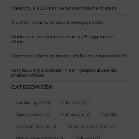
Waarom je SEO niet werkt (technische fouten)
Vluchten naar Ibiza voor levensgenieters
Mode voor de moderne man bij Bruggemann
Mode
Wanneer is broekplassen tijdelijk en wanneer niet?
Vernieuwing zichtbaar in een gespecialiseerde
pruikenwinkel
CATEGORIEËN
Aanbiedingen
(28)
Adverteren
(4)
Alarmsysteem
(2)
Architectuur
(1)
Auto
(22)
Auto's en Motoren
(3)
Banen en opleidingen
(5)
Beauty en verzorging
(13)
Bedrijven
(27)