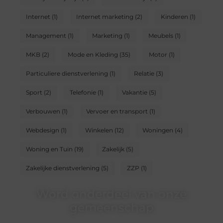
Internet
(1)
Internet marketing
(2)
Kinderen
(1)
Management
(1)
Marketing
(1)
Meubels
(1)
MKB
(2)
Mode en Kleding
(35)
Motor
(1)
Particuliere dienstverlening
(1)
Relatie
(3)
Sport
(2)
Telefonie
(1)
Vakantie
(5)
Verbouwen
(1)
Vervoer en transport
(1)
Webdesign
(1)
Winkelen
(12)
Woningen
(4)
Woning en Tuin
(19)
Zakelijk
(5)
Zakelijke dienstverlening
(5)
ZZP
(1)
Word onderdeel van onze
gemeenschap