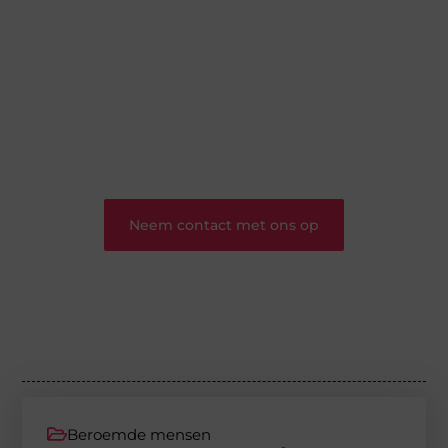
Wij zijn een veelzijdig blogplatform dat
toegankelijk is voor iedereen – of je nu een passie
hebt voor schrijven, lezen of beide. Onze algemene
blog biedt een podium voor diverse onderwerpen
en persoonlijke verhalen.
❝
Word onderdeel van onze community en
draag bij aan een inspirerende plek waar ideeën
tot leven komen en gedeeld worden.
❞
Neem contact met ons op
Beroemde mensen