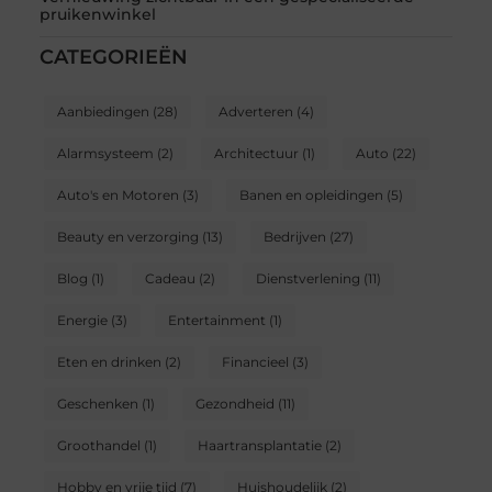
pruikenwinkel
CATEGORIEËN
Aanbiedingen
(28)
Adverteren
(4)
Alarmsysteem
(2)
Architectuur
(1)
Auto
(22)
Auto's en Motoren
(3)
Banen en opleidingen
(5)
Beauty en verzorging
(13)
Bedrijven
(27)
Blog
(1)
Cadeau
(2)
Dienstverlening
(11)
Energie
(3)
Entertainment
(1)
Eten en drinken
(2)
Financieel
(3)
Geschenken
(1)
Gezondheid
(11)
Groothandel
(1)
Haartransplantatie
(2)
Hobby en vrije tijd
(7)
Huishoudelijk
(2)